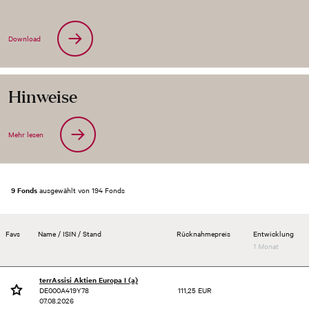
Download
Hinweise
Mehr lesen
9 Fonds
ausgewählt von 194 Fonds
Favs
Name / ISIN / Stand
Rücknahmepreis
Entwicklung
1 Monat
terrAssisi Aktien Europa I (a)
DE000A419Y78
111,25 EUR
07.08.2026