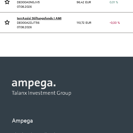
DE000A0NGJV5
96,42 EUR
0,01 %
07.08.2026
terrAssisi Stiftungsfonds I AMI
DE000A2DJT56
110,72 EUR
-0,33 %
07.08.2026
Ampega