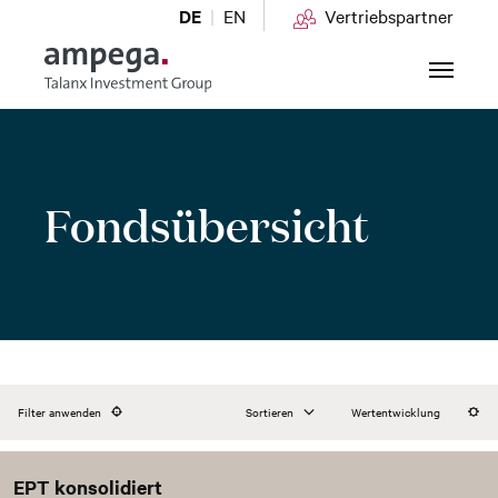
DE
EN
Vertriebspartner
Zum Hauptinhalt springen
Fondsübersicht
Filter anwenden
Sortieren
Wertentwicklung
EPT konsolidiert