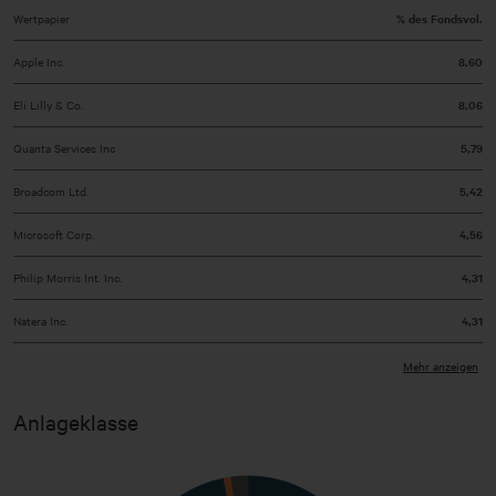
Wertpapier
% des Fondsvol.
Apple Inc.
8,60
Eli Lilly & Co.
8,06
Quanta Services Inc
5,79
Broadcom Ltd.
5,42
Microsoft Corp.
4,56
Philip Morris Int. Inc.
4,31
Natera Inc.
4,31
Taiwan Semiconductor Manufacturing Co
Mehr anzeigen
4,21
Ltd ADR
Anlageklasse
Sonstige
52,57
Kasse
2,18