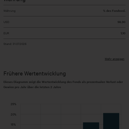
Währung
% des Fondsvol.
USD
98,90
EUR
1,10
Stand: 31.07.2026
Mehr anzeigen
Frühere Wertentwicklung
Dieses Diagramm zeigt die Wertentwicklung des Fonds als prozentualen Verlust oder
Gewinn pro Jahr über die letzten 2 Jahre
0%
-5%
2%
4%
6%
8%
25%
-10%
-4%
-2%
Jährliche Wertentwicklung Fonds
20%
15%