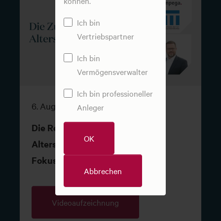
können.
Ich bin
Vertriebspartner
Ich bin
Vermögensverwalter
Ich bin professioneller
6. August 2026
Anleger
Die Reformvorschläge der
OK
Alterssicherungskommission im
Fokus
Abbrechen
Videoaufzeichnung