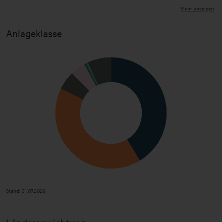
Mehr anzeigen
BlackRock Global Funds - Emerging Markets
4,12
Bond Fun
Anlageklasse
Amundi S&P Global Financials ESG Ucits
4,09
ETF
Sonstige
51,39
Kasse
6,85
Stand: 31.07.2026
Stand: 31.07.2026