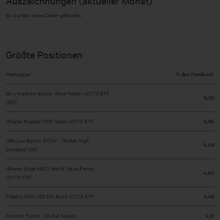
Auszeichnungen (aktueller Monat)
Es wurden keine Daten gefunden.
Größte Positionen
Wertpapier
% des Fondsvol.
db x-trackers Equity Value Factor UCITS ETF
9,39
(DR)
iShares Russell 1000 Value UCITS ETF
5,65
UBS Lux Equity SICAV - Global High
5,09
Dividend USD
iShares Edge MSCI World Value Factor
4,80
UCITS ETF
Fidelity ESG USD EM Bond UCITS ETF
4,48
Amundi Funds - Global Equity
4,13