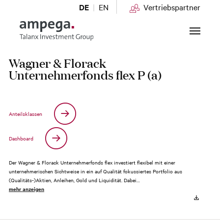
DE
EN
Vertriebspartner
Zum Hauptinhalt springen
Wagner & Florack
Unternehmerfonds flex P (a)
Anteilsklassen
Dashboard
Der Wagner & Florack Unternehmerfonds flex investiert flexibel mit einer
unternehmerischen Sichtweise in ein auf Qualität fokussiertes Portfolio aus
(Qualitäts-)Aktien, Anleihen, Gold und Liquidität. Dabei…
mehr anzeigen