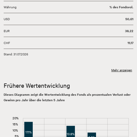
Währung
% des Fondsvol.
USD
50,61
EUR
38,22
CHF
11,17
Stand: 31.07.2026
Mehr anzeigen
Frühere Wertentwicklung
Dieses Diagramm zeigt die Wertentwicklung des Fonds als prozentualen Verlust oder
Gewinn pro Jahr über die letzten 5 Jahre
20%
25%
20%
25%
Jährliche Wertentwicklung Fonds
15%
10%
17.1%
13.8%
Jährliche Wertentwicklung Vergleichmaßstab (Hurdle Rate 0%)
5%