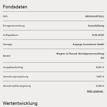
Fondsdaten
ISIN
DE000A2P23L3
Ertragsverwendung
Ausschüttung
Auflagedatum
14.12.2020
Manager
Ampega Investment GmbH
Wagner & Florack Vermögensverwaltung
Berater
AG
Ausgabeaufschlag
5,00 %
Verwaltungsvergütung
1,00 %
Verwahrstellenvergütung
0,08 %
Mehr anzeigen
Total Expense Ratio (TER)
1,12 %
Wertentwicklung
Währung
EUR