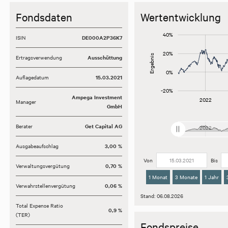
Fondsdaten
Wertentwicklung
-60%
-40%
60%
40%
ISIN
DE000A2P36K7
20%
Ergebnis
Ertragsverwendung
Ausschüttung
-20%
0%
Auflagedatum
15.03.2021
-20%
Ampega Investment
2020
2028
2022
L
Manager
GmbH
L%
Berater
Get Capital AG
2020
2028
L
2022
Ausgabeaufschlag
3,00 %
Von
Bis
Verwaltungsvergütung
0,70 %
1 Monat
3 Monate
1 Jahr
Verwahrstellenvergütung
0,06 %
Stand: 06.08.2026
Total Expense Ratio
0,9 %
(TER)
Fondspreise