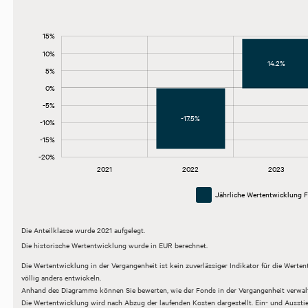
15%
-30%
-25%
20%
10%
14.2%
5%
0%
-20%
-5%
-17.5%
-10%
-15%
-20%
2026
2027
2021
2022
2023
L
Jährliche Wertentwicklung 
Die Anteilklasse wurde 2021 aufgelegt.
Die historische Wertentwicklung wurde in EUR berechnet.
Die Wertentwicklung in der Vergangenheit ist kein zuverlässiger Indikator für die Werte
völlig anders entwickeln.
Anhand des Diagramms können Sie bewerten, wie der Fonds in der Vergangenheit verwal
Die Wertentwicklung wird nach Abzug der laufenden Kosten dargestellt. Ein- und Aussti