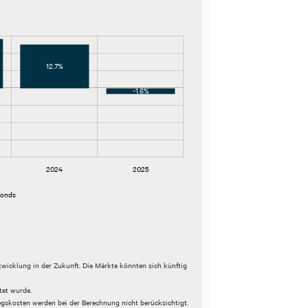
12.7%
-1.6%
2024
2025
Fonds
ntwicklung in der Zukunft. Die Märkte könnten sich künftig
tet wurde.
egskosten werden bei der Berechnung nicht berücksichtigt.