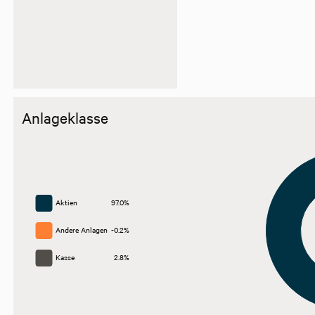
Anlageklasse
Aktien
97.0%
Andere Anlagen
-0.2%
Kasse
2.8%