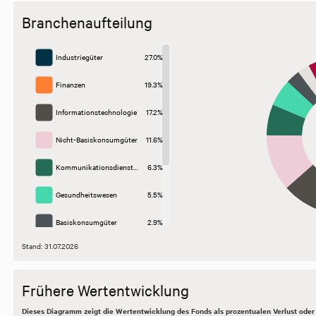
Sonstige
2.5%
Branchenaufteilung
Kasse
2.8%
Industriegüter
27.0%
Finanzen
19.3%
Informationstechnologie
17.2%
Nicht-Basiskonsumgüter
11.6%
Kommunikationsdienst…
6.3%
Gesundheitswesen
5.5%
Basiskonsumgüter
2.9%
Stand: 31.07.2026
Immobilien
2.5%
Sonstige
5.0%
Frühere Wertentwicklung
Kasse
2.8%
Dieses Diagramm zeigt die Wertentwicklung des Fonds als prozentualen Verlust oder 