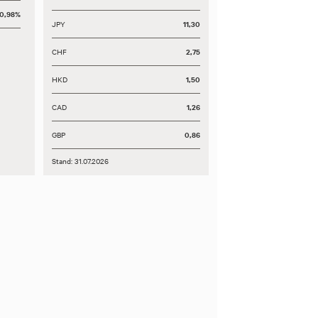
10,98%
JPY
11,30
CHF
2,75
HKD
1,50
CAD
1,26
GBP
0,86
Stand: 31.07.2026