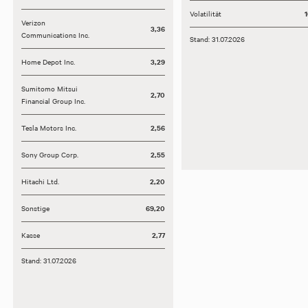
Volatilität
Verizon
3,36
Communications Inc.
Stand: 31.07.2026
Home Depot Inc.
3,29
Sumitomo Mitsui
2,70
Financial Group Inc.
Tesla Motors Inc.
2,56
Sony Group Corp.
2,55
Hitachi Ltd.
2,20
Sonstige
69,20
Kasse
2,77
Stand: 31.07.2026