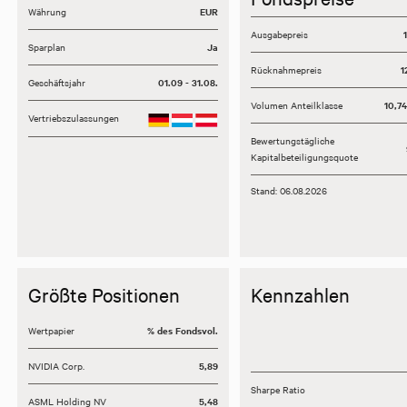
Währung
EUR
Ausgabepreis
Sparplan
Ja
Rücknahmepreis
1
Geschäftsjahr
01.09 - 31.08.
Volumen Anteilklasse
10,7
Vertriebszulassungen
Bewertungstägliche
Kapitalbeteiligungsquote
Stand: 06.08.2026
Größte Positionen
Kennzahlen
Wertpapier
% des Fondsvol.
NVIDIA Corp.
5,89
Sharpe Ratio
ASML Holding NV
5,48