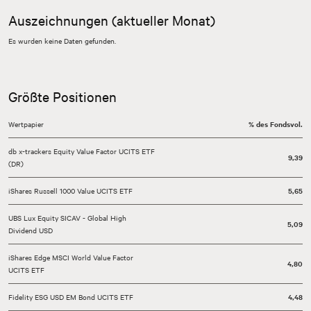
Auszeichnungen (aktueller Monat)
Es wurden keine Daten gefunden.
Größte Positionen
Wertpapier
% des Fondsvol.
db x-trackers Equity Value Factor UCITS ETF
9,39
(DR)
iShares Russell 1000 Value UCITS ETF
5,65
UBS Lux Equity SICAV - Global High
5,09
Dividend USD
iShares Edge MSCI World Value Factor
4,80
UCITS ETF
Fidelity ESG USD EM Bond UCITS ETF
4,48