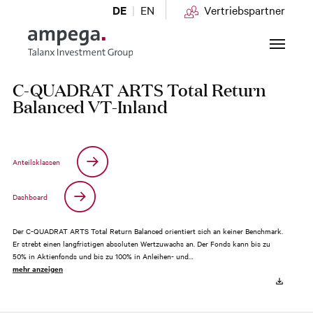
DE
EN
Vertriebspartner
Zum Hauptinhalt springen
C-QUADRAT ARTS Total Return
Balanced VT-Inland
Anteilsklassen
Dashboard
Der C-QUADRAT ARTS Total Return Balanced orientiert sich an keiner Benchmark.
Er strebt einen langfristigen absoluten Wertzuwachs an. Der Fonds kann bis zu
50% in Aktienfonds und bis zu 100% in Anleihen- und…
mehr anzeigen