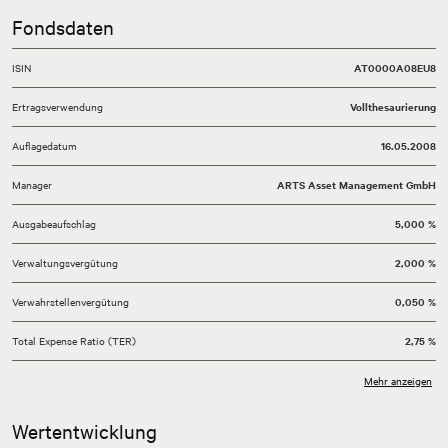
Fondsdaten
ISIN
AT0000A08EU8
Ertragsverwendung
Vollthesaurierung
Auflagedatum
16.05.2008
Manager
ARTS Asset Management GmbH
Ausgabeaufschlag
5,000 %
Verwaltungsvergütung
2,000 %
Verwahrstellenvergütung
0,050 %
Total Expense Ratio (TER)
2,75 %
Währung
EUR
Mehr anzeigen
Geschäftsjahr
01.01.-31.12.
Wertentwicklung