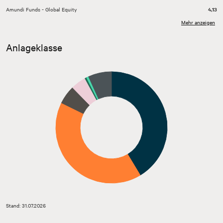
Amundi Funds - Global Equity
4,13
Mehr anzeigen
BlackRock Global Funds - Emerging Markets
4,12
Bond Fun
Anlageklasse
Amundi S&P Global Financials ESG Ucits
4,09
ETF
Sonstige
51,39
Kasse
6,85
Stand: 31.07.2026
Stand: 31.07.2026