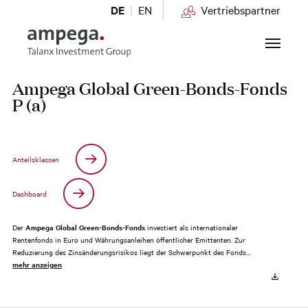
DE
EN
Vertriebspartner
Zum Hauptinhalt springen
Ampega Global Green-Bonds-Fonds
P (a)
Anteilsklassen
Dashboard
Der
Ampega Global Green-Bonds-Fonds
investiert als internationaler
Rentenfonds in Euro und Währungsanleihen öffentlicher Emittenten. Zur
Reduzierung des Zinsänderungsrisikos liegt der Schwerpunkt des Fonds…
mehr anzeigen