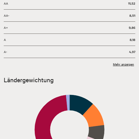
AA
11,52
AA-
8,51
A+
9,86
A
8,18
A-
4,97
BBB+
10,84
Mehr anzeigen
BBB
3,51
Ländergewichtung
BBB-
4,02
Sonstige
-0,01
Kasse
1,57
Stand: 31.07.2026