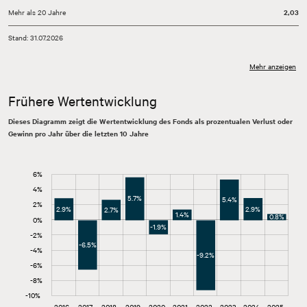
Mehr als 20 Jahre
2,03
Stand: 31.07.2026
Mehr anzeigen
Frühere Wertentwicklung
Dieses Diagramm zeigt die Wertentwicklung des Fonds als prozentualen Verlust oder
Gewinn pro Jahr über die letzten 10 Jahre
6%
-14%
-12%
8%
Jährliche Wertentwicklung Fonds
4%
5.7%
5.4%
2%
2.9%
2.9%
2.7%
1.4%
0.8%
0%
-1.9%
-10%
-2%
-6.5%
-4%
-9.2%
-6%
-8%
-10%
2026
2027
L
2016
2017
2018
2019
2020
2021
2022
2023
2024
2025