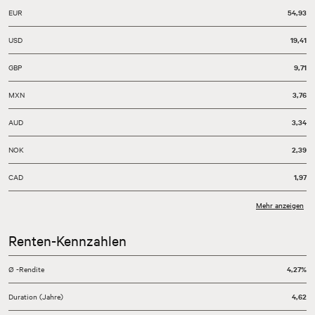
EUR
54,93
USD
19,41
GBP
9,71
MXN
3,76
AUD
3,34
NOK
2,39
CAD
1,97
Stand: 31.07.2026
Mehr anzeigen
Renten-Kennzahlen
Ø -Rendite
4,27%
Duration (Jahre)
4,62