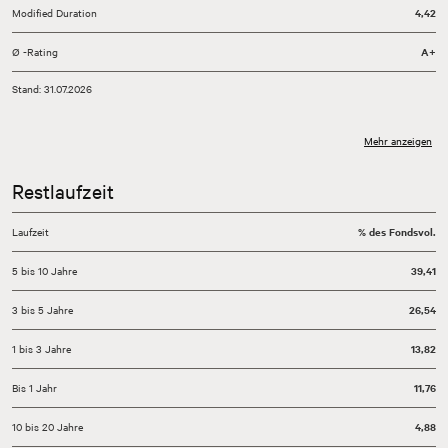
Modified Duration
4,42
Ø -Rating
A+
Stand: 31.07.2026
Mehr anzeigen
Restlaufzeit
Laufzeit
% des Fondsvol.
5 bis 10 Jahre
39,41
3 bis 5 Jahre
26,54
1 bis 3 Jahre
13,82
Bis 1 Jahr
11,76
10 bis 20 Jahre
4,88