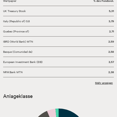
Wertpapier
% des Fondsvol.
UK Treasury Stock
5,31
Italy (Republic of) S.8
3,79
Quebec (Province of)
2,71
IBRD (World Bank) MTN
2,59
Basque (Comunidad de)
2,58
European Investment Bank (EIB)
2,57
NRW.Bank MTN
2,38
KfW
2,11
Mehr anzeigen
Sonstige
74,38
Anlageklasse
Kasse
1,57
Stand: 31.07.2026