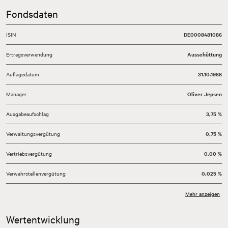
Fondsdaten
ISIN
DE0008481086
Ertragsverwendung
Ausschüttung
Auflagedatum
31.10.1988
Manager
Oliver Jepsen
Ausgabeaufschlag
3,75 %
Verwaltungsvergütung
0,75 %
Vertriebsvergütung
0,00 %
Verwahrstellenvergütung
0,025 %
Total Expense Ratio (TER)
0,82 %
Mehr anzeigen
Währung
EUR
Wertentwicklung