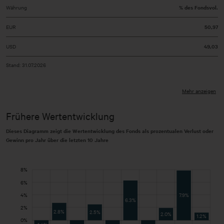
Währung
% des Fondsvol.
EUR
50,97
USD
49,03
Stand: 31.07.2026
Mehr anzeigen
Frühere Wertentwicklung
Dieses Diagramm zeigt die Wertentwicklung des Fonds als prozentualen Verlust oder
Gewinn pro Jahr über die letzten 10 Jahre
-10%
-5%
-3%
10%
-8%
-7%
-1%
3%
1%
8%
Jährliche Wertentwicklung Fonds
6%
4%
7.9%
6.3%
2%
2.8%
2.5%
-5%
2.0%
1.2%
0%
-1.4%