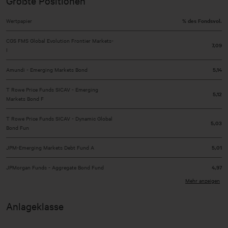
Größte Positionen
Wertpapier
% des Fondsvol.
CGS FMS Global Evolution Frontier Markets-
7,09
I
Amundi - Emerging Markets Bond
5,14
T Rowe Price Funds SICAV - Emerging
5,12
Markets Bond F
T Rowe Price Funds SICAV - Dynamic Global
5,03
Bond Fun
JPM-Emerging Markets Debt Fund A
5,01
JPMorgan Funds - Aggregate Bond Fund
4,97
Mehr anzeigen
BlackRock Global Funds - China Bond Fund
4,67
Anlageklasse
Fidelity ESG USD EM Bond UCITS ETF
4,32
Sonstige
55,81