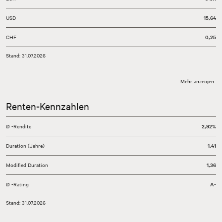
USD
15,64
CHF
0,25
Stand: 31.07.2026
Mehr anzeigen
Renten-Kennzahlen
Ø -Rendite
2,92%
Duration (Jahre)
1,41
Modified Duration
1,36
Ø -Rating
A-
Stand: 31.07.2026