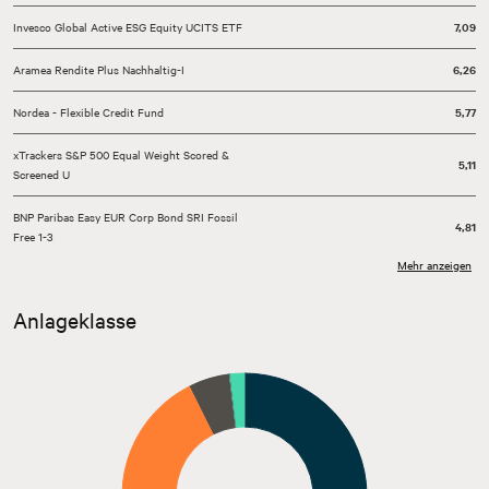
Invesco Global Active ESG Equity UCITS ETF
7,09
Aramea Rendite Plus Nachhaltig-I
6,26
Nordea - Flexible Credit Fund
5,77
xTrackers S&P 500 Equal Weight Scored &
5,11
Screened U
BNP Paribas Easy EUR Corp Bond SRI Fossil
4,81
Free 1-3
Mehr anzeigen
Algebris UCITS Funds plc - Algebris Global
4,30
Credit
Anlageklasse
TBF Smart Power- I EUR DIS
4,12
Sonstige
51,33
Kasse
1,87
Stand: 31.07.2026