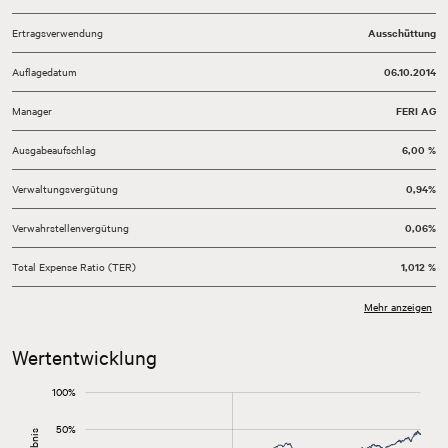
Ertragsverwendung
Ausschüttung
Auflagedatum
06.10.2014
Manager
FERI AG
Ausgabeaufschlag
6,00 %
Verwaltungsvergütung
0,94%
Verwahrstellenvergütung
0,06%
Total Expense Ratio (TER)
1,012 %
Währung
EUR
Mehr anzeigen
Mindestanlage
1.000.000,00 EUR
Wertentwicklung
Geschäftsjahr
1.10.-30.09.
-150%
-100%
150%
100%
Vertriebszulassungen
50%
-50%