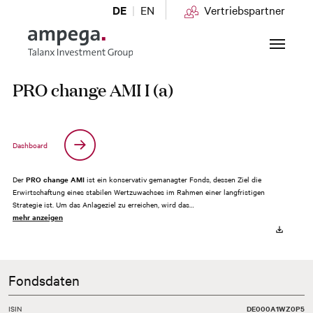
DE
EN
Vertriebspartner
Zum Hauptinhalt springen
PRO change AMI I (a)
Dashboard
Der
PRO change AMI
ist ein konservativ gemanagter Fonds, dessen Ziel die
Erwirtschaftung eines stabilen Wertzuwachses im Rahmen einer langfristigen
Strategie ist. Um das Anlageziel zu erreichen, wird das…
mehr anzeigen
Fondsdaten
ISIN
DE000A1WZ0P5