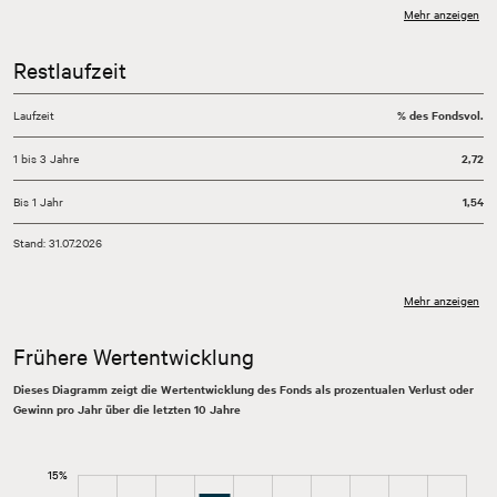
Mehr anzeigen
Restlaufzeit
Laufzeit
% des Fondsvol.
1 bis 3 Jahre
2,72
Bis 1 Jahr
1,54
Stand: 31.07.2026
Mehr anzeigen
Frühere Wertentwicklung
Dieses Diagramm zeigt die Wertentwicklung des Fonds als prozentualen Verlust oder
Gewinn pro Jahr über die letzten 10 Jahre
15%
30%
25%
20%
Jährliche Wertentwicklung Fonds