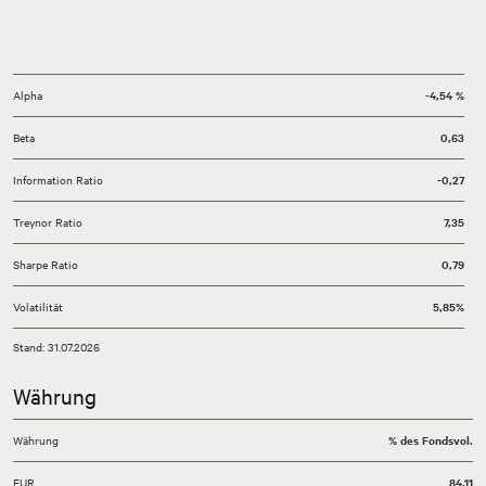
Alpha
-4,54 %
Beta
0,63
Information Ratio
-0,27
Treynor Ratio
7,35
Sharpe Ratio
0,79
Volatilität
5,85%
Stand: 31.07.2026
Währung
Währung
% des Fondsvol.
EUR
84,11