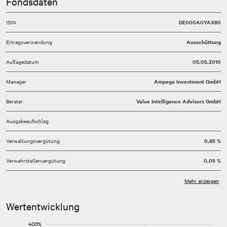
Fondsdaten
ISIN
DE000A0YAX80
Ertragsverwendung
Ausschüttung
Auflagedatum
05.05.2010
Manager
Ampega Investment GmbH
Berater
Value Intelligence Advisors GmbH
Ausgabeaufschlag
Verwaltungsvergütung
0,85 %
Verwahrstellenvergütung
0,05 %
Total Expense Ratio (TER)
0,95 %
Mehr anzeigen
Währung
EUR
Wertentwicklung
Mindestanlage
50.000,00 EUR
-600%
-400%
600%
400%