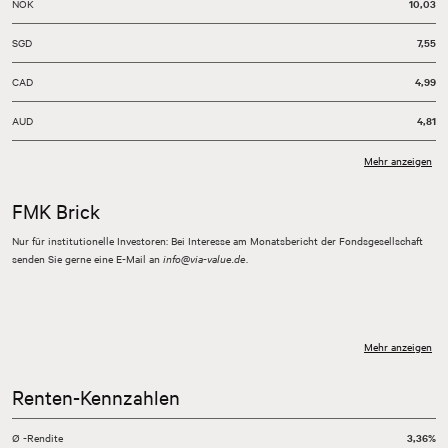
NOK
10,03
SGD
7,55
CAD
4,99
AUD
4,81
Stand: 31.07.2026
Mehr anzeigen
FMK Brick
Nur für institutionelle Investoren: Bei Interesse am Monatsbericht der Fondsgesellschaft
senden Sie gerne eine E-Mail an
info@via-value.de
.
Mehr anzeigen
Renten-Kennzahlen
Ø -Rendite
3,36%