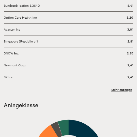
Bundesobligation S.364D
8,41
Option Care Health Inc
3,20
Avantor Inc
3,01
Singapore (Republic of)
2,81
DNOW Inc.
2,65
Newmont Corp.
2,41
SK Inc
2,41
Samsung Electronics Co. Ltd.
2,37
Mehr anzeigen
Sonstige
67,67
Anlageklasse
Kasse
5,06
Stand: 31.07.2026