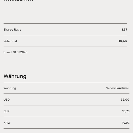
Sharpe Ratio
1,37
Volatilität
10,4%
Stand: 31.07.2026
Währung
Währung
% des Fondsvol.
USD
32,00
EUR
15,78
KRW
14,96