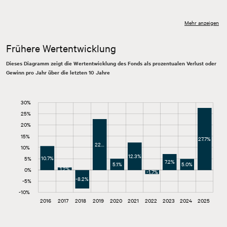
Mehr anzeigen
Frühere Wertentwicklung
Dieses Diagramm zeigt die Wertentwicklung des Fonds als prozentualen Verlust oder
Gewinn pro Jahr über die letzten 10 Jahre
30%
20%
-15%
35%
Jährliche Wertentwicklung Fonds
25%
20%
15%
27.7%
22…
-10%
10%
12.3%
10.7%
5%
7.2%
5.1%
5.0%
1.2%
0%
-1.7%
-8.2%
-5%
-10%
2026
2027
L
2016
2017
2018
2019
2020
2021
2022
2023
2024
2025